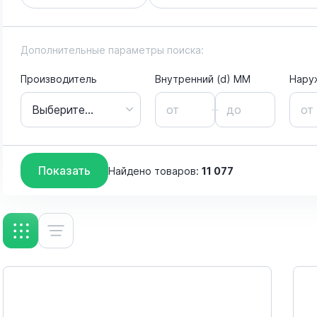
Дополнительные параметры поиска:
Производитель
Внутренний (d) ММ
Нару
Выберите...
SKF
Показать
Найдено товаров:
11 077
FAG
INA
Igus GmbH
NTN
Nachi
QM Bearings/Timken Group