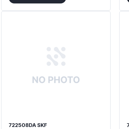
ANB Bearings ltd
Askubal
BCA Federal Mogul
Bertoloto
BKB
BM3
BMZ
Bower
Brimac (England)
BRM
BTC
Bürger
CBC
722508DA SKF
CBF