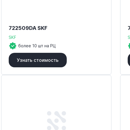
Elges
ELW
Fafnir
722509DA SKF
FBJ
SKF
более 10 шт на РЦ
FBM
FCM
Узнать стоимость
Felstrom
Fenner
FHB
FK
FKL
FKS
FLT