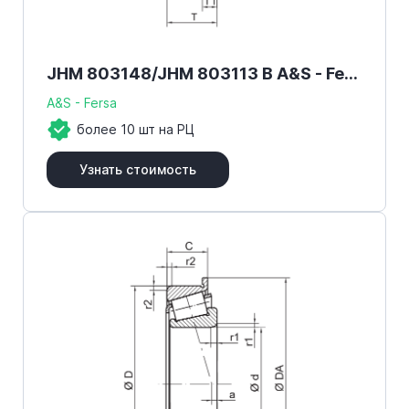
JHM 803148/JHM 803113 B A&S - Fersa
A&S - Fersa
более 10 шт на РЦ
Узнать стоимость