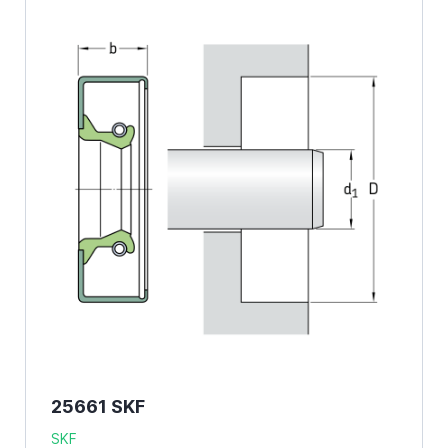
25661 SKF
SKF