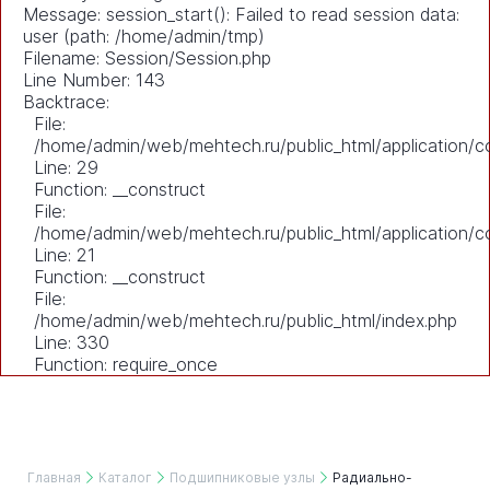
Message: session_start(): Failed to read session data:
user (path: /home/admin/tmp)
Filename: Session/Session.php
Line Number: 143
Backtrace:
File:
/home/admin/web/mehtech.ru/public_html/application/co
Line: 29
Function: __construct
File:
/home/admin/web/mehtech.ru/public_html/application/co
Line: 21
Function: __construct
File:
/home/admin/web/mehtech.ru/public_html/index.php
Line: 330
Function: require_once
Главная
Каталог
Подшипниковые узлы
Радиально-