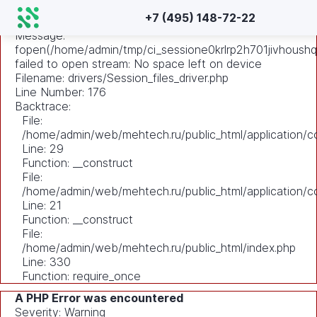
A PHP Error was encountered
+7 (495) 148-72-22
Severity: Warning
Message:
fopen(/home/admin/tmp/ci_sessione0krlrp2h701jivhoushq
failed to open stream: No space left on device
Filename: drivers/Session_files_driver.php
Line Number: 176
Backtrace:
File:
/home/admin/web/mehtech.ru/public_html/application/co
Line: 29
Function: __construct
File:
/home/admin/web/mehtech.ru/public_html/application/co
Line: 21
Function: __construct
File:
/home/admin/web/mehtech.ru/public_html/index.php
Line: 330
Function: require_once
A PHP Error was encountered
Severity: Warning