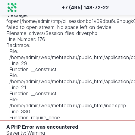
A PHP Error was encountered
+7 (495) 148-72-22
Severity: Warning
Message:
fopen(/home/admin/tmp/ci_sessionbo1v09dbu6u9hbugk
failed to open stream: No space left on device
Filename: drivers/Session_files_driver.php
Line Number: 176
Backtrace:
File:
/home/admin/web/mehtech.ru/public_html/application/co
Line: 29
Function: __construct
File:
/home/admin/web/mehtech.ru/public_html/application/co
Line: 21
Function: __construct
File:
/home/admin/web/mehtech.ru/public_html/index.php
Line: 330
Function: require_once
A PHP Error was encountered
Severity: Warning