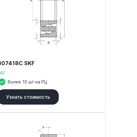
307418C SKF
SKF
более 10 шт на РЦ
Узнать стоимость