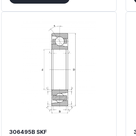
Austin Engineering Company
AWT Germany
Barden
BCA Federal Mogul
Bearing Manufacturing India
Bearing Traders Limited
Bishop-Wisecarver
Bower
BRB
BTC
CBC
CBF
CCVI
306495B SKF
CFC