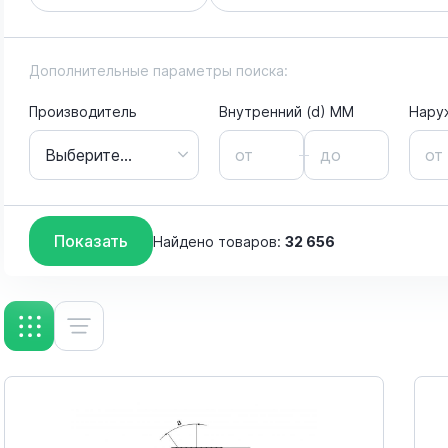
Дополнительные параметры поиска:
Производитель
Внутренний (d) ММ
Нару
Выберите...
SKF
Показать
Найдено товаров:
32 656
FAG
INA
NTN
Nachi
MPB (Timken Super Precision)
Timken