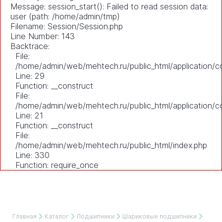
Message: session_start(): Failed to read session data:
user (path: /home/admin/tmp)
Filename: Session/Session.php
Line Number: 143
Backtrace:
File:
/home/admin/web/mehtech.ru/public_html/application/co
Line: 29
Function: __construct
File:
/home/admin/web/mehtech.ru/public_html/application/co
Line: 21
Function: __construct
File:
/home/admin/web/mehtech.ru/public_html/index.php
Line: 330
Function: require_once
Главная
Каталог
Подшипники
Шариковые подшипники