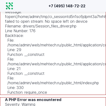
A PHP Error was encountered
+7 (495) 148-72-22
Severity: Warning
Message:
fopen(/home/admin/tmp/ci_sessiontd5n1sc6jdpmt3a7hr
failed to open stream: No space left on device
Filename: drivers/Session_files_driver.php
Line Number: 176
Backtrace:
File:
/home/admin/web/mehtech.ru/public_html/application/co
Line: 29
Function: __construct
File:
/home/admin/web/mehtech.ru/public_html/application/co
Line: 21
Function: __construct
File:
/home/admin/web/mehtech.ru/public_html/index.php
Line: 330
Function: require_once
A PHP Error was encountered
Severity: Warning