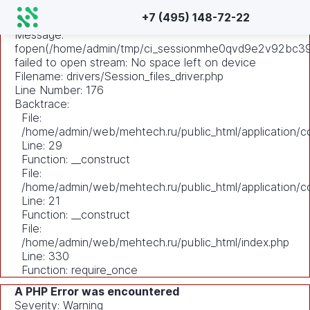
A PHP Error was encountered
+7 (495) 148-72-22
Severity: Warning
Message:
fopen(/home/admin/tmp/ci_sessionmhe0qvd9e2v92bc392
failed to open stream: No space left on device
Filename: drivers/Session_files_driver.php
Line Number: 176
Backtrace:
File:
/home/admin/web/mehtech.ru/public_html/application/co
Line: 29
Function: __construct
File:
/home/admin/web/mehtech.ru/public_html/application/co
Line: 21
Function: __construct
File:
/home/admin/web/mehtech.ru/public_html/index.php
Line: 330
Function: require_once
A PHP Error was encountered
Severity: Warning