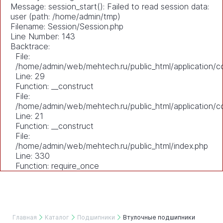
Message: session_start(): Failed to read session data:
user (path: /home/admin/tmp)
Filename: Session/Session.php
Line Number: 143
Backtrace:
File:
/home/admin/web/mehtech.ru/public_html/application/co
Line: 29
Function: __construct
File:
/home/admin/web/mehtech.ru/public_html/application/co
Line: 21
Function: __construct
File:
/home/admin/web/mehtech.ru/public_html/index.php
Line: 330
Function: require_once
Главная
Каталог
Подшипники
Втулочные подшипники