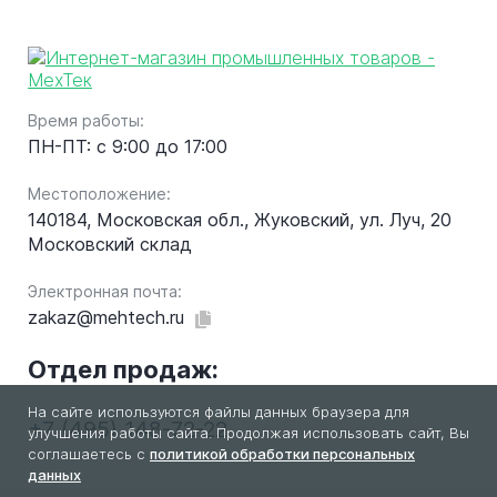
Время работы:
ПН-ПТ: с 9:00 до 17:00
Местоположение:
140184, Московская обл., Жуковский, ул. Луч, 20
Московский склад
Электронная почта:
zakaz@mehtech.ru
Отдел продаж:
На сайте используются файлы данных браузера для
+7 (495) 148-72-22
улучшения работы сайта. Продолжая использовать сайт, Вы
соглашаетесь с
политикой обработки персональных
данных