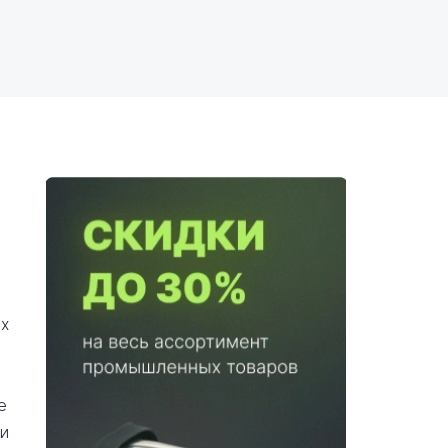
ых
е
 и