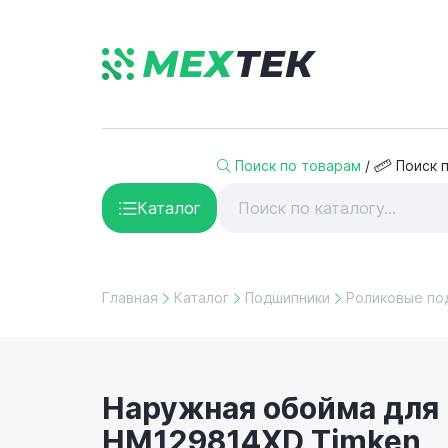
Поиск по товарам
/
Поиск 
Каталог
Главная
Каталог
Подшипники
Роликовые по
Наружная обойма для
HM129814XD Timken