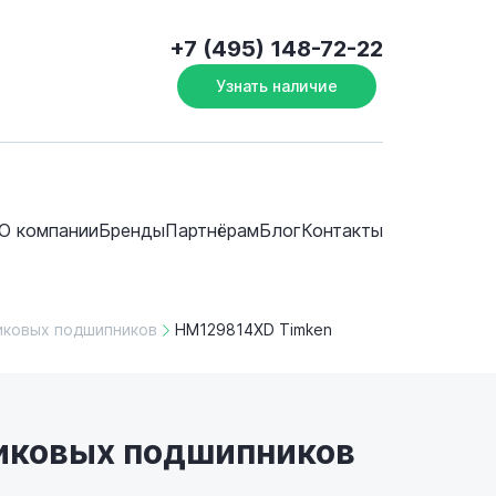
+7 (495) 148-72-22
Узнать наличие
О компании
Бренды
Партнёрам
Блог
Контакты
иковых подшипников
HM129814XD Timken
ликовых подшипников