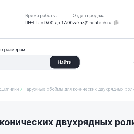
Отдел продаж:
Время работы:
zakaz@mehtech.ru
ПН-ПТ: с 9:00 до 17:00
по размерам
Найти
дшипники
Наружные обоймы для конических двухрядных рол
 конических двухрядных ро