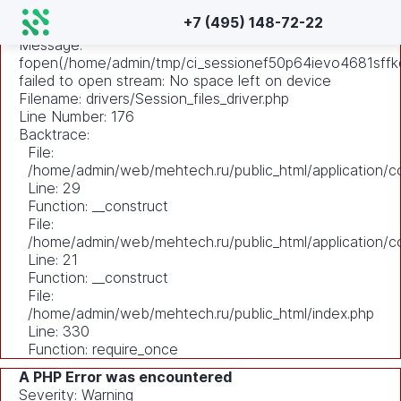
A PHP Error was encountered
+7 (495) 148-72-22
Severity: Warning
Message:
fopen(/home/admin/tmp/ci_sessionef50p64ievo4681sffkd
failed to open stream: No space left on device
Filename: drivers/Session_files_driver.php
Line Number: 176
Backtrace:
File:
/home/admin/web/mehtech.ru/public_html/application/co
Line: 29
Function: __construct
File:
/home/admin/web/mehtech.ru/public_html/application/co
Line: 21
Function: __construct
File:
/home/admin/web/mehtech.ru/public_html/index.php
Line: 330
Function: require_once
A PHP Error was encountered
Severity: Warning