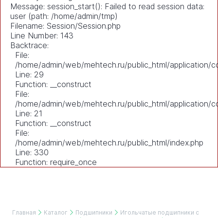
Message: session_start(): Failed to read session data:
user (path: /home/admin/tmp)
Filename: Session/Session.php
Line Number: 143
Backtrace:
File:
/home/admin/web/mehtech.ru/public_html/application/co
Line: 29
Function: __construct
File:
/home/admin/web/mehtech.ru/public_html/application/co
Line: 21
Function: __construct
File:
/home/admin/web/mehtech.ru/public_html/index.php
Line: 330
Function: require_once
Главная
Каталог
Подшипники
Игольчатые подшипники с