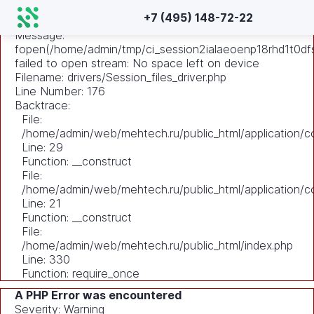
A PHP Error was encountered
+7 (495) 148-72-22
Severity: Warning
Message:
fopen(/home/admin/tmp/ci_session2ialaeoenp18rhd1t0df
failed to open stream: No space left on device
Filename: drivers/Session_files_driver.php
Line Number: 176
Backtrace:
File:
/home/admin/web/mehtech.ru/public_html/application/co
Line: 29
Function: __construct
File:
/home/admin/web/mehtech.ru/public_html/application/co
Line: 21
Function: __construct
File:
/home/admin/web/mehtech.ru/public_html/index.php
Line: 330
Function: require_once
A PHP Error was encountered
Severity: Warning