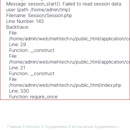
Message: session_start(): Failed to read session data:
user (path: /home/admin/tmp)
Filename: Session/Session.php
Line Number: 143
Backtrace:
File:
/home/admin/web/mehtech.ru/public_html/application/co
Line: 29
Function: __construct
File:
/home/admin/web/mehtech.ru/public_html/application/co
Line: 21
Function: __construct
File:
/home/admin/web/mehtech.ru/public_html/index.php
Line: 330
Function: require_once
Главная
Каталог
Подшипники
Игольчатые подшипники с