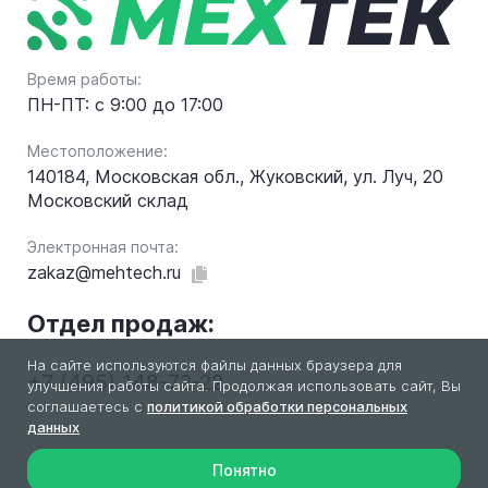
Время работы:
ПН-ПТ: с 9:00 до 17:00
Местоположение:
140184, Московская обл., Жуковский, ул. Луч, 20
Московский склад
Электронная почта:
zakaz@mehtech.ru
Отдел продаж:
На сайте используются файлы данных браузера для
+7 (495) 148-72-22
улучшения работы сайта. Продолжая использовать сайт, Вы
соглашаетесь с
политикой обработки персональных
данных
Понятно
2026 © МехТек. Все права защищены