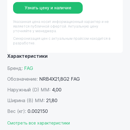
Узнать цену и наличие
Указанная цена носит информационный характер и не
является публичной офертой. Актуальную цену
уточняйте у менеджера.
Синхронизация цен с актуальным прайсом находится в
разработке.
Характеристики
Бренд:
FAG
Обозначение:
NRB4X21,8G2 FAG
Наружный (D) ММ:
4,00
Ширина (B) MM:
21,80
Вес (кг):
0.002150
Смотреть все характеристики