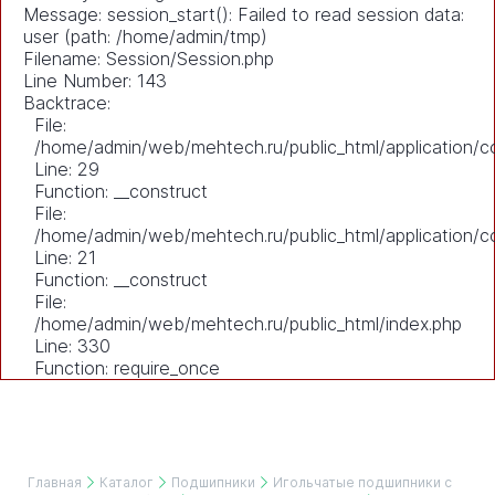
Message: session_start(): Failed to read session data:
user (path: /home/admin/tmp)
Filename: Session/Session.php
Line Number: 143
Backtrace:
File:
/home/admin/web/mehtech.ru/public_html/application/co
Line: 29
Function: __construct
File:
/home/admin/web/mehtech.ru/public_html/application/co
Line: 21
Function: __construct
File:
/home/admin/web/mehtech.ru/public_html/index.php
Line: 330
Function: require_once
Главная
Каталог
Подшипники
Игольчатые подшипники с