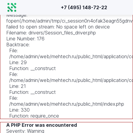
A PHP Error was encountered
+7 (495) 148-72-22
Severity: Warning
Message:
fopen(/home/admin/tmp/ci_session0n4ofak3eagn55gdnv
failed to open stream: No space left on device
Filename: drivers/Session_files_driver.php
Line Number: 176
Backtrace:
File:
/home/admin/web/mehtech.ru/public_html/application/co
Line: 29
Function: __construct
File:
/home/admin/web/mehtech.ru/public_html/application/co
Line: 21
Function: __construct
File:
/home/admin/web/mehtech.ru/public_html/index.php
Line: 330
Function: require_once
A PHP Error was encountered
Severity: Warning