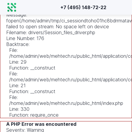
A PHP Error was encountered
+7 (495) 148-72-22
Severity: Warning
Message:
fopen(/home/admin/tmp/ci_sessiondtoho01hc8bdrrmatav
failed to open stream: No space left on device
Filename: drivers/Session_files_driver.php
Line Number: 176
Backtrace:
File:
/home/admin/web/mehtech.ru/public_html/application/co
Line: 29
Function: __construct
File:
/home/admin/web/mehtech.ru/public_html/application/co
Line: 21
Function: __construct
File:
/home/admin/web/mehtech.ru/public_html/index.php
Line: 330
Function: require_once
A PHP Error was encountered
Severity: Warning