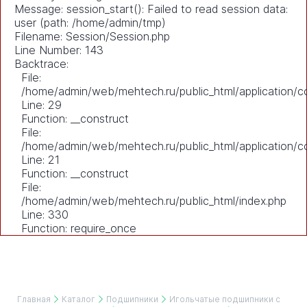
Message: session_start(): Failed to read session data:
user (path: /home/admin/tmp)
Filename: Session/Session.php
Line Number: 143
Backtrace:
File:
/home/admin/web/mehtech.ru/public_html/application/co
Line: 29
Function: __construct
File:
/home/admin/web/mehtech.ru/public_html/application/co
Line: 21
Function: __construct
File:
/home/admin/web/mehtech.ru/public_html/index.php
Line: 330
Function: require_once
Главная
Каталог
Подшипники
Игольчатые подшипники с