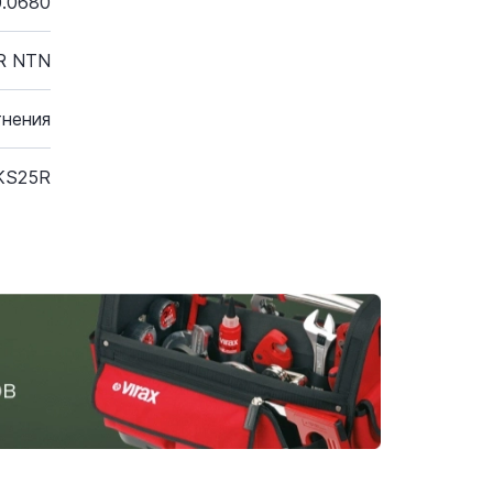
0.0680
R NTN
тнения
KS25R