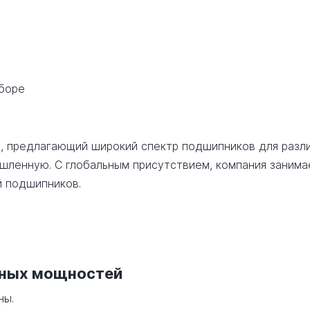
сборе
ь, предлагающий широкий спектр подшипников для разл
шленную. С глобальным присутствием, компания занима
й подшипников.
нных мощностей
ны.