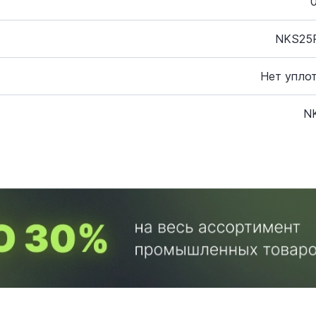
NKS25
Нет упло
N