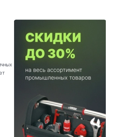
ичных
ет