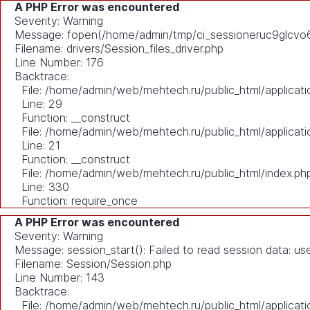
A PHP Error was encountered
Severity: Warning
Message: fopen(/home/admin/tmp/ci_sessioneruc9glcvo6ht
Filename: drivers/Session_files_driver.php
Line Number: 176
Backtrace:
File: /home/admin/web/mehtech.ru/public_html/applicati
Line: 29
Function: __construct
File: /home/admin/web/mehtech.ru/public_html/applicati
Line: 21
Function: __construct
File: /home/admin/web/mehtech.ru/public_html/index.ph
Line: 330
Function: require_once
A PHP Error was encountered
Severity: Warning
Message: session_start(): Failed to read session data: u
Filename: Session/Session.php
Line Number: 143
Backtrace:
File: /home/admin/web/mehtech.ru/public_html/applicati