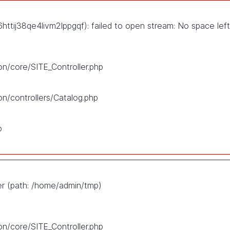
tij38qe4livm2lppgqf): failed to open stream: No space lef
on/core/SITE_Controller.php
on/controllers/Catalog.php
p
ser (path: /home/admin/tmp)
on/core/SITE_Controller.php