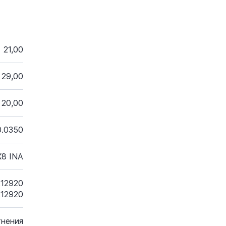
21,00
29,00
20,00
0.0350
X8 INA
212920
12920
тнения