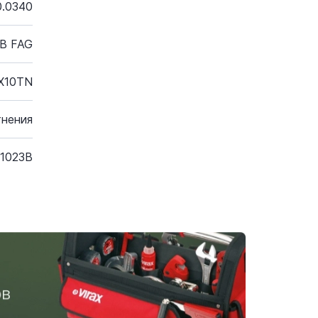
0.0340
B FAG
X10TN
тнения
1023B