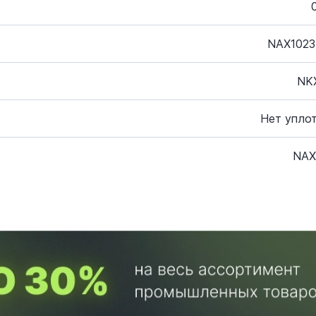
NAX1023
NK
Нет упло
NAX