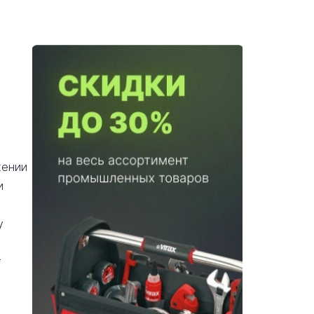
жении
и
у
т