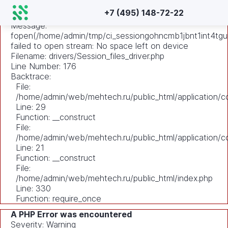
A PHP Error was encountered
+7 (495) 148-72-22
Severity: Warning
Message:
fopen(/home/admin/tmp/ci_sessiongohncmb1jbnt1int4tguq
failed to open stream: No space left on device
Filename: drivers/Session_files_driver.php
Line Number: 176
Backtrace:
File:
/home/admin/web/mehtech.ru/public_html/application/co
Line: 29
Function: __construct
File:
/home/admin/web/mehtech.ru/public_html/application/co
Line: 21
Function: __construct
File:
/home/admin/web/mehtech.ru/public_html/index.php
Line: 330
Function: require_once
A PHP Error was encountered
Severity: Warning