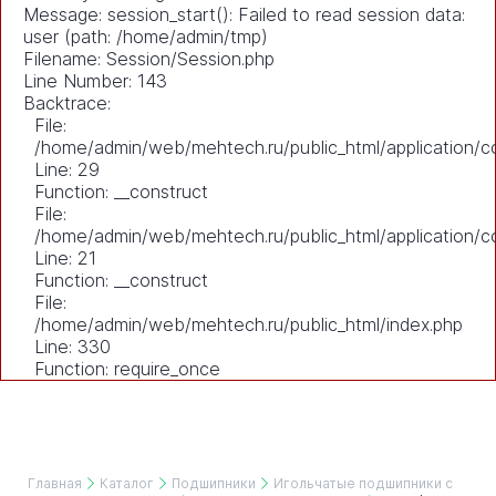
Message: session_start(): Failed to read session data:
user (path: /home/admin/tmp)
Filename: Session/Session.php
Line Number: 143
Backtrace:
File:
/home/admin/web/mehtech.ru/public_html/application/co
Line: 29
Function: __construct
File:
/home/admin/web/mehtech.ru/public_html/application/co
Line: 21
Function: __construct
File:
/home/admin/web/mehtech.ru/public_html/index.php
Line: 330
Function: require_once
Главная
Каталог
Подшипники
Игольчатые подшипники с