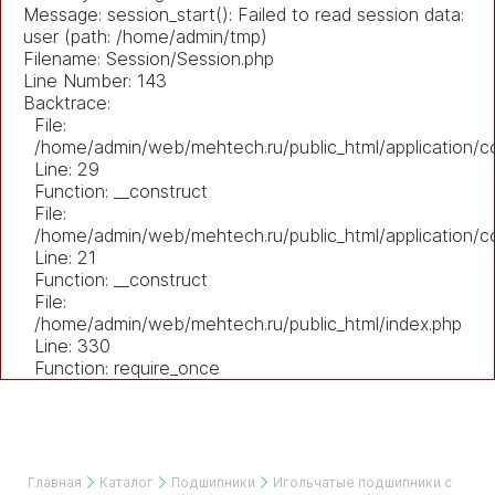
Message: session_start(): Failed to read session data:
user (path: /home/admin/tmp)
Filename: Session/Session.php
Line Number: 143
Backtrace:
File:
/home/admin/web/mehtech.ru/public_html/application/co
Line: 29
Function: __construct
File:
/home/admin/web/mehtech.ru/public_html/application/co
Line: 21
Function: __construct
File:
/home/admin/web/mehtech.ru/public_html/index.php
Line: 330
Function: require_once
Главная
Каталог
Подшипники
Игольчатые подшипники с