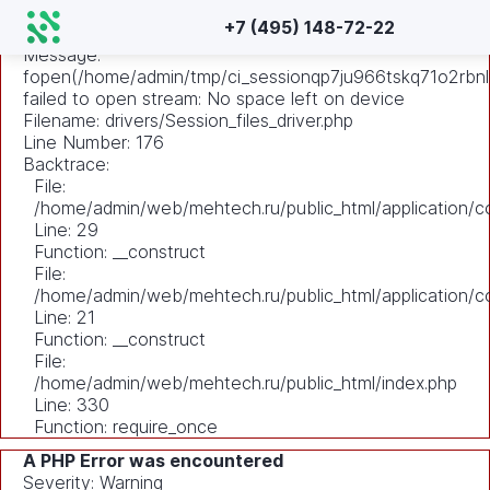
A PHP Error was encountered
+7 (495) 148-72-22
Severity: Warning
Message:
fopen(/home/admin/tmp/ci_sessionqp7ju966tskq71o2rbnl
failed to open stream: No space left on device
Filename: drivers/Session_files_driver.php
Line Number: 176
Backtrace:
File:
/home/admin/web/mehtech.ru/public_html/application/co
Line: 29
Function: __construct
File:
/home/admin/web/mehtech.ru/public_html/application/co
Line: 21
Function: __construct
File:
/home/admin/web/mehtech.ru/public_html/index.php
Line: 330
Function: require_once
A PHP Error was encountered
Severity: Warning