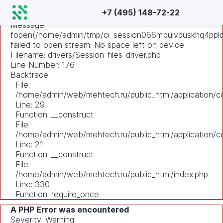
A PHP Error was encountered
+7 (495) 148-72-22
Severity: Warning
Message:
fopen(/home/admin/tmp/ci_session066mbuivduskhq4ppld
failed to open stream: No space left on device
Filename: drivers/Session_files_driver.php
Line Number: 176
Backtrace:
File:
/home/admin/web/mehtech.ru/public_html/application/co
Line: 29
Function: __construct
File:
/home/admin/web/mehtech.ru/public_html/application/co
Line: 21
Function: __construct
File:
/home/admin/web/mehtech.ru/public_html/index.php
Line: 330
Function: require_once
A PHP Error was encountered
Severity: Warning