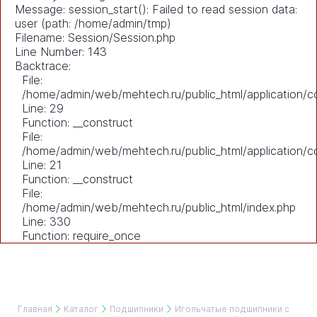
Message: session_start(): Failed to read session data:
user (path: /home/admin/tmp)
Filename: Session/Session.php
Line Number: 143
Backtrace:
File:
/home/admin/web/mehtech.ru/public_html/application/co
Line: 29
Function: __construct
File:
/home/admin/web/mehtech.ru/public_html/application/co
Line: 21
Function: __construct
File:
/home/admin/web/mehtech.ru/public_html/index.php
Line: 330
Function: require_once
Главная
Каталог
Подшипники
Игольчатые подшипники с