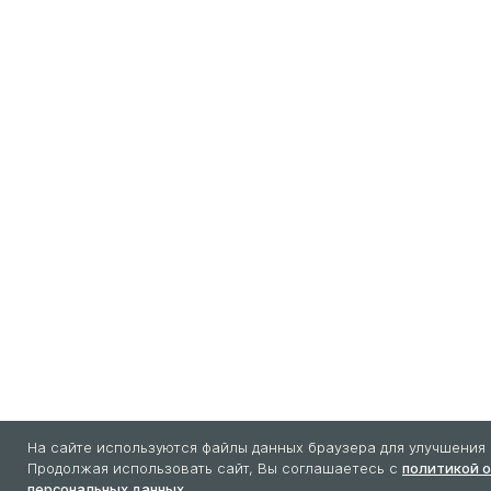
На сайте используются файлы данных браузера для улучшения 
Продолжая использовать сайт, Вы соглашаетесь с
политикой 
персональных данных