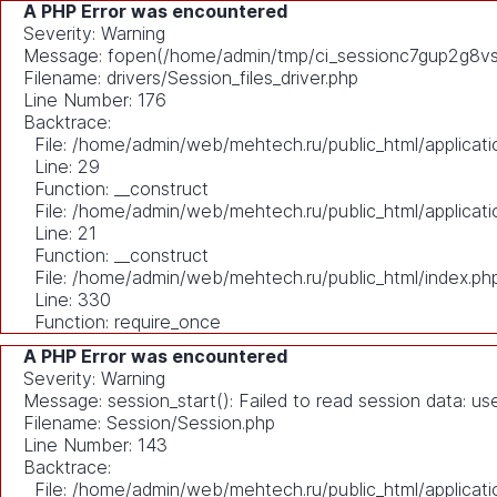
A PHP Error was encountered
Severity: Warning
Message: fopen(/home/admin/tmp/ci_sessionc7gup2g8vsch
Filename: drivers/Session_files_driver.php
Line Number: 176
Backtrace:
File: /home/admin/web/mehtech.ru/public_html/applicati
Line: 29
Function: __construct
File: /home/admin/web/mehtech.ru/public_html/applicati
Line: 21
Function: __construct
File: /home/admin/web/mehtech.ru/public_html/index.ph
Line: 330
Function: require_once
A PHP Error was encountered
Severity: Warning
Message: session_start(): Failed to read session data: u
Filename: Session/Session.php
Line Number: 143
Backtrace:
File: /home/admin/web/mehtech.ru/public_html/applicati