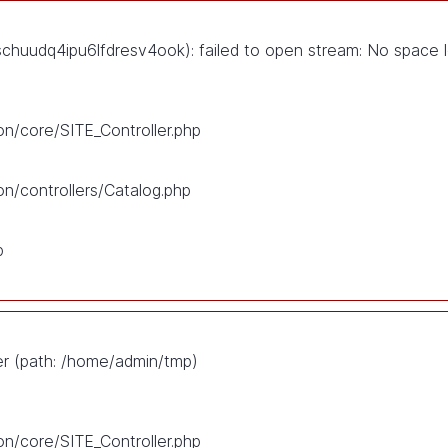
uudq4ipu6lfdresv4ook): failed to open stream: No space l
on/core/SITE_Controller.php
on/controllers/Catalog.php
p
ser (path: /home/admin/tmp)
on/core/SITE_Controller.php