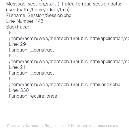
Message: session_start(): Failed to read session data:
user (path: /home/admin/tmp)
Filename: Session/Session.php
Line Number: 143
Backtrace:
File:
/home/admin/web/mehtech.ru/public_html/application/co
Line: 29
Function: __construct
File:
/home/admin/web/mehtech.ru/public_html/application/co
Line: 21
Function: __construct
File:
/home/admin/web/mehtech.ru/public_html/index.php
Line: 330
Function: require_once
Главная
Каталог
Подшипники
Игольчатые подшипники с