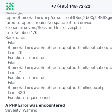
A PHP Error was encountered
+7 (495) 148-72-22
Severity: Warning
Message:
fopen(/home/admin/tmp/ci_sessionhlt8qdj2b00j7t4898g
failed to open stream: No space left on device
Filename: drivers/Session_files_driver.php
Line Number: 176
Backtrace:
File:
/home/admin/web/mehtech.ru/public_html/application/co
Line: 29
Function: __construct
File:
/home/admin/web/mehtech.ru/public_html/application/co
Line: 21
Function: __construct
File:
/home/admin/web/mehtech.ru/public_html/index.php
Line: 330
Function: require_once
A PHP Error was encountered
Severity: Warning