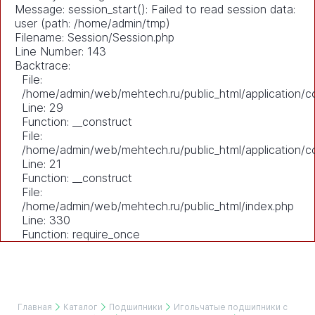
Message: session_start(): Failed to read session data:
user (path: /home/admin/tmp)
Filename: Session/Session.php
Line Number: 143
Backtrace:
File:
/home/admin/web/mehtech.ru/public_html/application/co
Line: 29
Function: __construct
File:
/home/admin/web/mehtech.ru/public_html/application/co
Line: 21
Function: __construct
File:
/home/admin/web/mehtech.ru/public_html/index.php
Line: 330
Function: require_once
Главная
Каталог
Подшипники
Игольчатые подшипники с