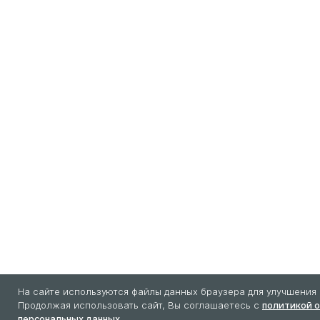
На сайте используются файлы данных браузера для улучшения 
Продолжая использовать сайт, Вы соглашаетесь с
политикой 
персональных данных