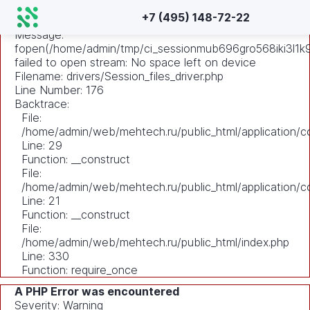
A PHP Error was encountered
+7 (495) 148-72-22
Severity: Warning
Message:
fopen(/home/admin/tmp/ci_sessionmub696gro568iki3l1k9t
failed to open stream: No space left on device
Filename: drivers/Session_files_driver.php
Line Number: 176
Backtrace:
File:
/home/admin/web/mehtech.ru/public_html/application/co
Line: 29
Function: __construct
File:
/home/admin/web/mehtech.ru/public_html/application/co
Line: 21
Function: __construct
File:
/home/admin/web/mehtech.ru/public_html/index.php
Line: 330
Function: require_once
A PHP Error was encountered
Severity: Warning