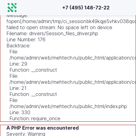
A PHP Error was encountered
+7 (495) 148-72-22
Severity: Warning
Message:
fopen(/home/admin/tmp/ci_sessionbk49kqje5vhkv038qsc
failed to open stream: No space left on device
Filename: drivers/Session_files_driver.php
Line Number: 176
Backtrace:
File:
/home/admin/web/mehtech.ru/public_html/application/co
Line: 29
Function: __construct
File:
/home/admin/web/mehtech.ru/public_html/application/co
Line: 21
Function: __construct
File:
/home/admin/web/mehtech.ru/public_html/index.php
Line: 330
Function: require_once
A PHP Error was encountered
Severity: Warning