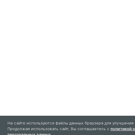
На сайте используются файлы данных браузера для улучшения 
Продолжая использовать сайт, Вы соглашаетесь с
политикой 
персональных данных