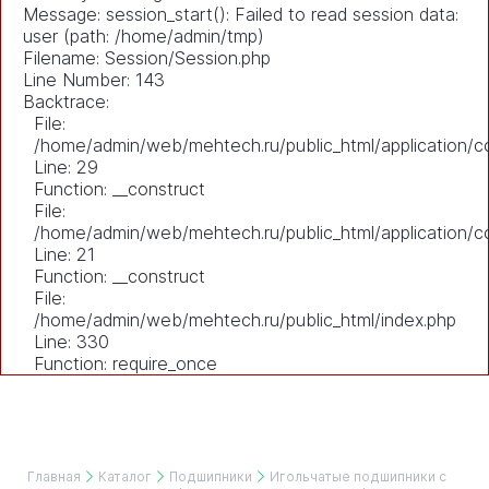
Message: session_start(): Failed to read session data:
user (path: /home/admin/tmp)
Filename: Session/Session.php
Line Number: 143
Backtrace:
File:
/home/admin/web/mehtech.ru/public_html/application/co
Line: 29
Function: __construct
File:
/home/admin/web/mehtech.ru/public_html/application/co
Line: 21
Function: __construct
File:
/home/admin/web/mehtech.ru/public_html/index.php
Line: 330
Function: require_once
Главная
Каталог
Подшипники
Игольчатые подшипники с