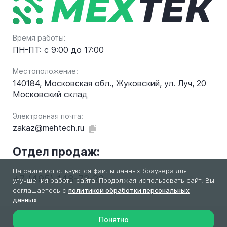
Время работы:
ПН-ПТ: с 9:00 до 17:00
Местоположение:
140184, Московская обл., Жуковский, ул. Луч, 20
Московский склад
Электронная почта:
zakaz@mehtech.ru
Отдел продаж:
На сайте используются файлы данных браузера для
+7 (495) 148-72-22
улучшения работы сайта. Продолжая использовать сайт, Вы
соглашаетесь с
политикой обработки персональных
данных
Понятно
2026 © МехТек. Все права защищены