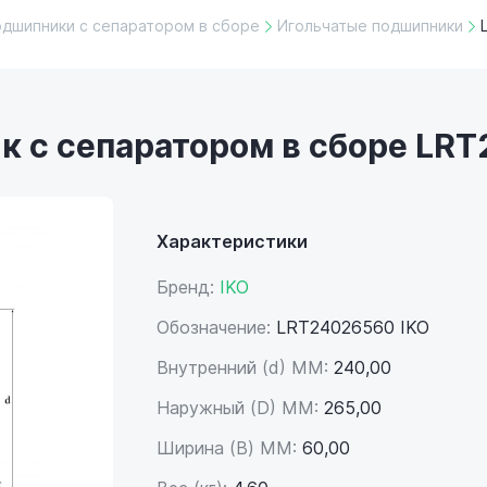
одшипники с сепаратором в сборе
Игольчатые подшипники
к с сепаратором в сборе LR
Характеристики
Бренд:
IKO
Обозначение:
LRT24026560 IKO
Внутренний (d) ММ:
240,00
Наружный (D) ММ:
265,00
Ширина (B) MM:
60,00