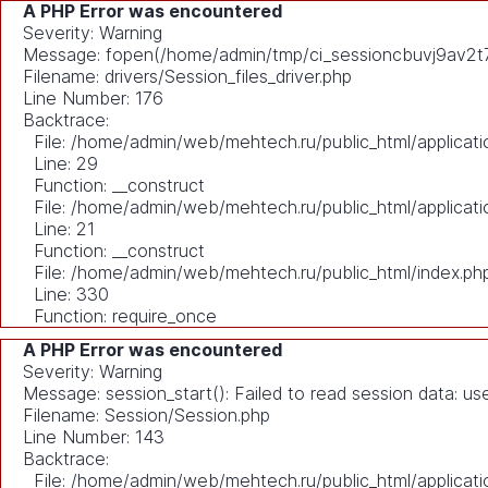
A PHP Error was encountered
Severity: Warning
Message: fopen(/home/admin/tmp/ci_sessioncbuvj9av2t7i
Filename: drivers/Session_files_driver.php
Line Number: 176
Backtrace:
File: /home/admin/web/mehtech.ru/public_html/applicati
Line: 29
Function: __construct
File: /home/admin/web/mehtech.ru/public_html/applicati
Line: 21
Function: __construct
File: /home/admin/web/mehtech.ru/public_html/index.ph
Line: 330
Function: require_once
A PHP Error was encountered
Severity: Warning
Message: session_start(): Failed to read session data: u
Filename: Session/Session.php
Line Number: 143
Backtrace:
File: /home/admin/web/mehtech.ru/public_html/applicati