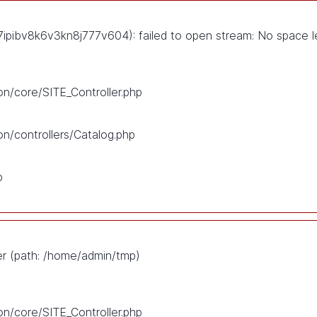
pibv8k6v3kn8j777v604): failed to open stream: No space l
on/core/SITE_Controller.php
on/controllers/Catalog.php
p
ser (path: /home/admin/tmp)
on/core/SITE_Controller.php