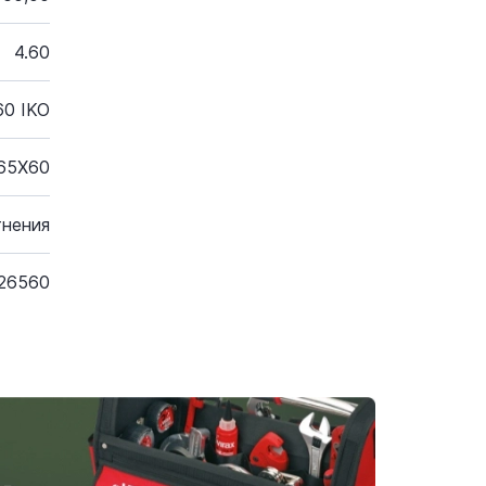
4.60
0 IKO
65X60
тнения
26560