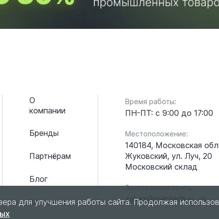
О
Время работы:
компании
ПН-ПТ: с 9:00 до 17:00
Бренды
Местоположение:
140184, Московская обл.
Жуковский, ул. Луч, 20
Партнёрам
Московский склад
Блог
Электронная почта:
zakaz@mehtech.ru
зера для улучшения работы сайта. Продолжая использов
Контакты
ных