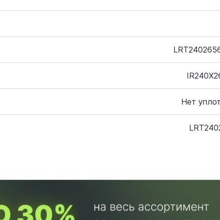
LRT2402656
IR240X2
Нет упло
LRT240