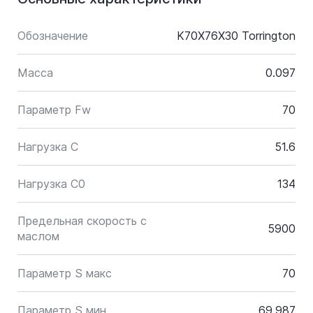
Обозначение
K70X76X30 Torrington
Масса
0.097
Параметр Fw
70
Нагрузка C
51.6
Нагрузка C0
134
Предельная скорость с
5900
маслом
Параметр S макс
70
Параметр S мин
69.987