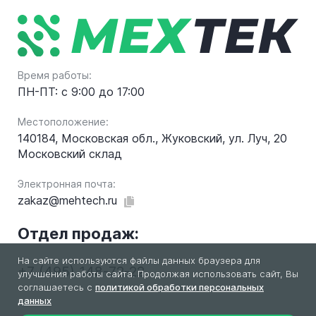
Время работы:
ПН-ПТ: с 9:00 до 17:00
Местоположение:
140184, Московская обл., Жуковский, ул. Луч, 20
Московский склад
Электронная почта:
zakaz@mehtech.ru
Отдел продаж:
На сайте используются файлы данных браузера для
+7 (495) 148-72-22
улучшения работы сайта. Продолжая использовать сайт, Вы
соглашаетесь с
политикой обработки персональных
данных