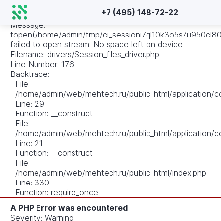
A PHP Error was encountered
+7 (495) 148-72-22
Severity: Warning
Message:
fopen(/home/admin/tmp/ci_sessioni7ql10k3o5s7u950cl8
failed to open stream: No space left on device
Filename: drivers/Session_files_driver.php
Line Number: 176
Backtrace:
File:
/home/admin/web/mehtech.ru/public_html/application/co
Line: 29
Function: __construct
File:
/home/admin/web/mehtech.ru/public_html/application/co
Line: 21
Function: __construct
File:
/home/admin/web/mehtech.ru/public_html/index.php
Line: 330
Function: require_once
A PHP Error was encountered
Severity: Warning