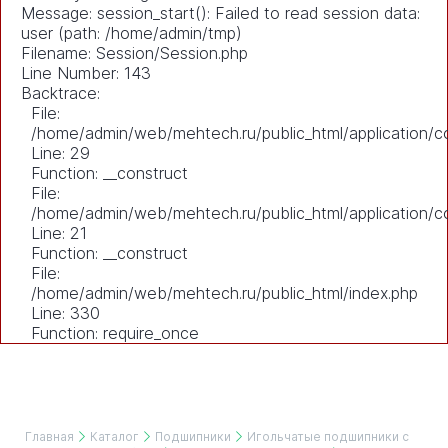
Message: session_start(): Failed to read session data:
user (path: /home/admin/tmp)
Filename: Session/Session.php
Line Number: 143
Backtrace:
File:
/home/admin/web/mehtech.ru/public_html/application/co
Line: 29
Function: __construct
File:
/home/admin/web/mehtech.ru/public_html/application/co
Line: 21
Function: __construct
File:
/home/admin/web/mehtech.ru/public_html/index.php
Line: 330
Function: require_once
Главная
Каталог
Подшипники
Игольчатые подшипники с