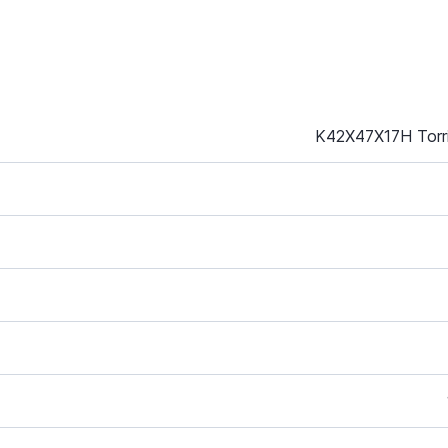
K42X47X17H Torr