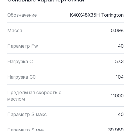
Обозначение
K40X48X35H Torrington
Масса
0.098
Параметр Fw
40
Нагрузка C
57.3
Нагрузка C0
104
Предельная скорость с
11000
маслом
Параметр S макс
40
Параметр S мин
39.989