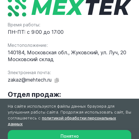
Время работы:
ПН-ПТ: с 9:00 до 17:00
Местоположение:
140184, Московская обл., Жуковский, ул. Луч, 20
Московский склад
Электронная почта:
zakaz@mehtech.ru
Отдел продаж:
На сайте используются файлы данных браузера для
+7 (495) 148-72-22
улучшения работы сайта. Продолжая использовать сайт, Вы
соглашаетесь с
политикой обработки персональных
данных
Понятно
2026 © МехТек. Все права защищены