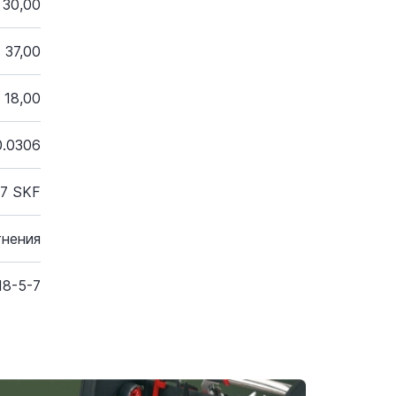
30,00
37,00
18,00
0.0306
-7 SKF
тнения
18-5-7