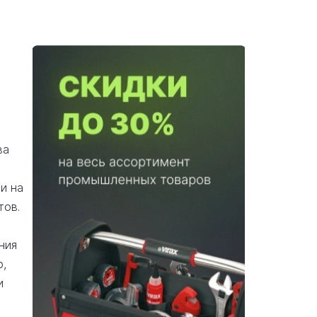
ва
и на
тов.
ния
ю,
и