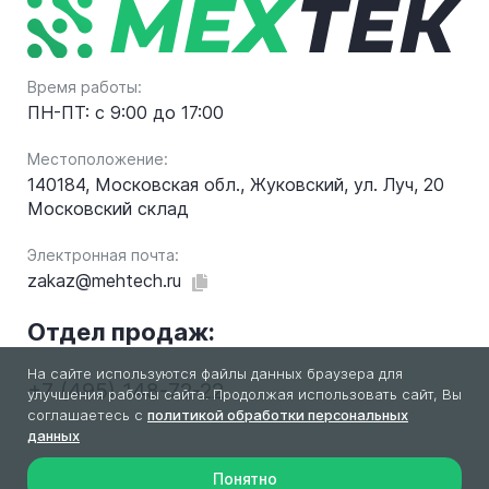
Время работы:
ПН-ПТ: с 9:00 до 17:00
Местоположение:
140184, Московская обл., Жуковский, ул. Луч, 20
Московский склад
Электронная почта:
zakaz@mehtech.ru
Отдел продаж:
На сайте используются файлы данных браузера для
+7 (495) 148-72-22
улучшения работы сайта. Продолжая использовать сайт, Вы
соглашаетесь с
политикой обработки персональных
данных
Понятно
2026 © МехТек. Все права защищены