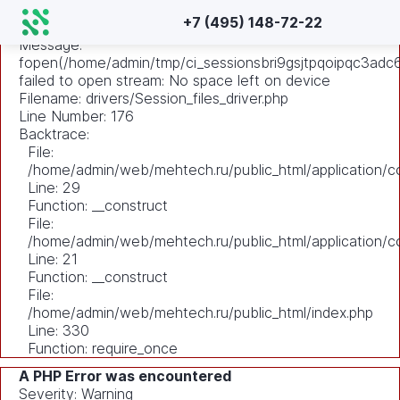
A PHP Error was encountered
+7 (495) 148-72-22
Severity: Warning
Message:
fopen(/home/admin/tmp/ci_sessionsbri9gsjtpqoipqc3adc
failed to open stream: No space left on device
Filename: drivers/Session_files_driver.php
Line Number: 176
Backtrace:
File:
/home/admin/web/mehtech.ru/public_html/application/co
Line: 29
Function: __construct
File:
/home/admin/web/mehtech.ru/public_html/application/co
Line: 21
Function: __construct
File:
/home/admin/web/mehtech.ru/public_html/index.php
Line: 330
Function: require_once
A PHP Error was encountered
Severity: Warning