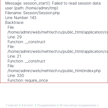
Message: session_start(): Failed to read session data:
user (path: /home/admin/tmp)
Filename: Session/Session.php
Line Number: 143
Backtrace:
File:
/home/admin/web/mehtech.ru/public_html/application/co
Line: 29
Function: __construct
File:
/home/admin/web/mehtech.ru/public_html/application/co
Line: 21
Function: __construct
File:
/home/admin/web/mehtech.ru/public_html/index.php
Line: 330
Function: require_once
Главная
Каталог
Подшипники
Игольчатые подшипники с