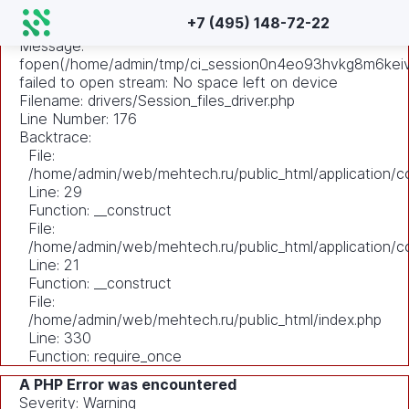
A PHP Error was encountered
+7 (495) 148-72-22
Severity: Warning
Message:
fopen(/home/admin/tmp/ci_session0n4eo93hvkg8m6ke
failed to open stream: No space left on device
Filename: drivers/Session_files_driver.php
Line Number: 176
Backtrace:
File:
/home/admin/web/mehtech.ru/public_html/application/co
Line: 29
Function: __construct
File:
/home/admin/web/mehtech.ru/public_html/application/co
Line: 21
Function: __construct
File:
/home/admin/web/mehtech.ru/public_html/index.php
Line: 330
Function: require_once
A PHP Error was encountered
Severity: Warning