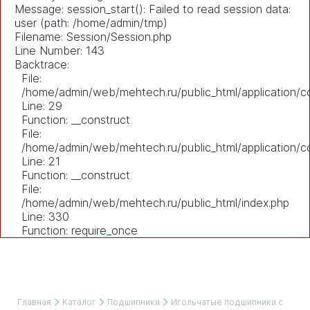
Message: session_start(): Failed to read session data:
user (path: /home/admin/tmp)
Filename: Session/Session.php
Line Number: 143
Backtrace:
File:
/home/admin/web/mehtech.ru/public_html/application/co
Line: 29
Function: __construct
File:
/home/admin/web/mehtech.ru/public_html/application/co
Line: 21
Function: __construct
File:
/home/admin/web/mehtech.ru/public_html/index.php
Line: 330
Function: require_once
Главная
Каталог
Подшипники
Игольчатые подшипники с