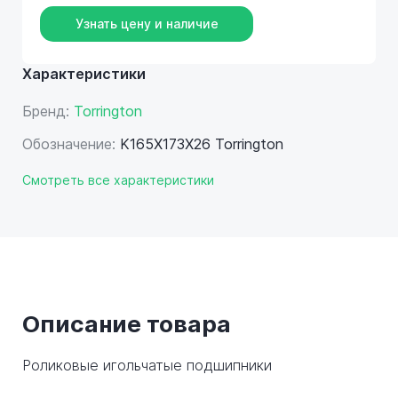
Узнать цену и наличие
Характеристики
Бренд:
Torrington
Обозначение:
K165X173X26 Torrington
Смотреть все характеристики
Описание товара
Роликовые игольчатые подшипники