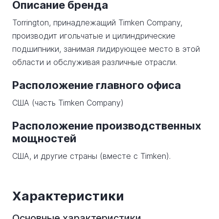
Описание бренда
Torrington, принадлежащий Timken Company,
производит игольчатые и цилиндрические
подшипники, занимая лидирующее место в этой
области и обслуживая различные отрасли.
Расположение главного офиса
США (часть Timken Company)
Расположение производственных
мощностей
США, и другие страны (вместе с Timken).
Характеристики
Основные характеристики