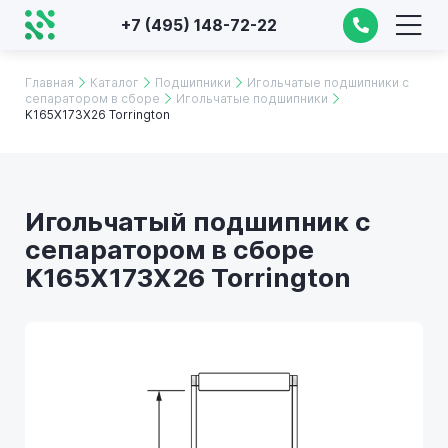
+7 (495) 148-72-22
Главная
Каталог
Подшипники
Игольчатые подшипники с
сепаратором в сборе
Игольчатые подшипники
K165X173X26 Torrington
Игольчатый подшипник с
сепаратором в сборе
K165X173X26 Torrington