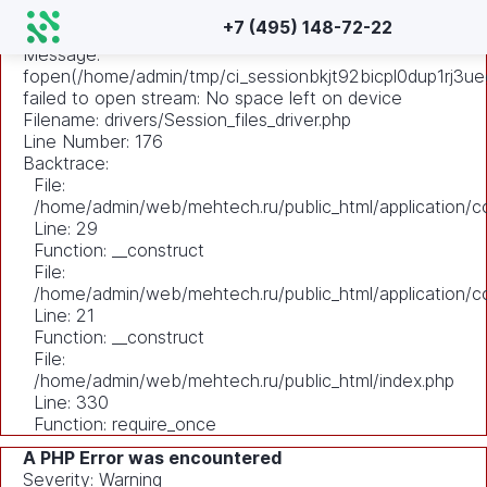
A PHP Error was encountered
+7 (495) 148-72-22
Severity: Warning
Message:
fopen(/home/admin/tmp/ci_sessionbkjt92bicpl0dup1rj3ue
failed to open stream: No space left on device
Filename: drivers/Session_files_driver.php
Line Number: 176
Backtrace:
File:
/home/admin/web/mehtech.ru/public_html/application/co
Line: 29
Function: __construct
File:
/home/admin/web/mehtech.ru/public_html/application/co
Line: 21
Function: __construct
File:
/home/admin/web/mehtech.ru/public_html/index.php
Line: 330
Function: require_once
A PHP Error was encountered
Severity: Warning