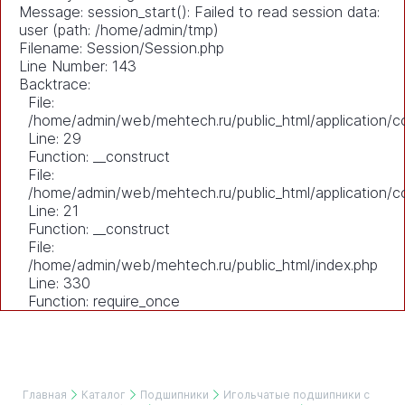
Message: session_start(): Failed to read session data:
user (path: /home/admin/tmp)
Filename: Session/Session.php
Line Number: 143
Backtrace:
File:
/home/admin/web/mehtech.ru/public_html/application/co
Line: 29
Function: __construct
File:
/home/admin/web/mehtech.ru/public_html/application/co
Line: 21
Function: __construct
File:
/home/admin/web/mehtech.ru/public_html/index.php
Line: 330
Function: require_once
Главная
Каталог
Подшипники
Игольчатые подшипники с