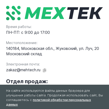
Время работы:
ПН-ПТ: с 9:00 до 17:00
Местоположение:
140184, Московская обл., Жуковский, ул. Луч, 20
Московский склад
Электронная почта:
zakaz@mehtech.ru
Отдел продаж:
На сайте используются файлы данных браузера для
+7 (495) 148-72-22
улучшения работы сайта. Продолжая использовать сайт, Вы
соглашаетесь с
политикой обработки персональных
данных