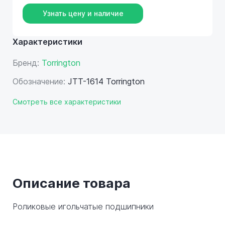
Узнать цену и наличие
Характеристики
Бренд:
Torrington
Обозначение:
JTT-1614 Torrington
Смотреть все характеристики
Описание товара
Роликовые игольчатые подшипники