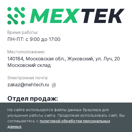
Время работы:
ПН-ПТ: с 9:00 до 17:00
Местоположение:
140184, Московская обл., Жуковский, ул. Луч, 20
Московский склад
Электронная почта:
zakaz@mehtech.ru
Отдел продаж:
На сайте используются файлы данных браузера для
+7 (495) 148-72-22
улучшения работы сайта. Продолжая использовать сайт, Вы
соглашаетесь с
политикой обработки персональных
данных