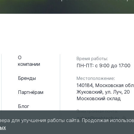
О
Время работы:
компании
ПН-ПТ: с 9:00 до 17:00
Бренды
Местоположение:
140184, Московская обл.
Жуковский, ул. Луч, 20
Партнёрам
Московский склад
Блог
Электронная почта:
zakaz@mehtech.ru
зера для улучшения работы сайта. Продолжая использов
Контакты
ных