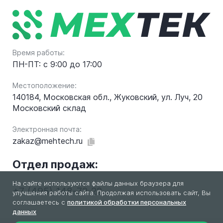
Время работы:
ПН-ПТ: с 9:00 до 17:00
Местоположение:
140184, Московская обл., Жуковский, ул. Луч, 20
Московский склад
Электронная почта:
zakaz@mehtech.ru
Отдел продаж:
На сайте используются файлы данных браузера для
+7 (495) 148-72-22
улучшения работы сайта. Продолжая использовать сайт, Вы
соглашаетесь с
политикой обработки персональных
данных