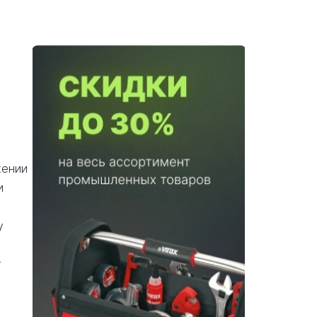
жении
и
у
т