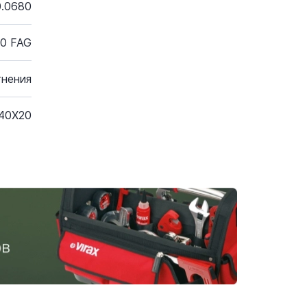
0.0680
0 FAG
тнения
40X20