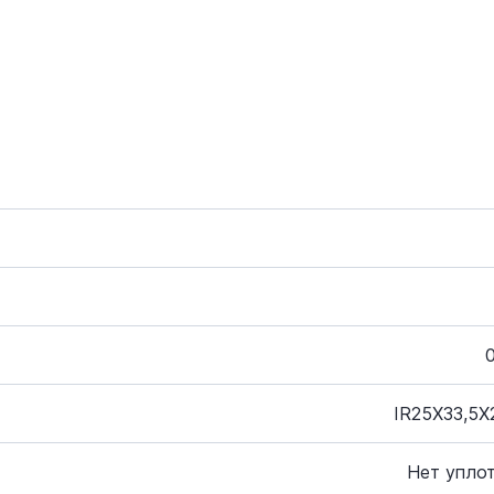
IR25X33,5X
Нет упло