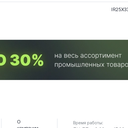
IR25X3
О
Время работы: