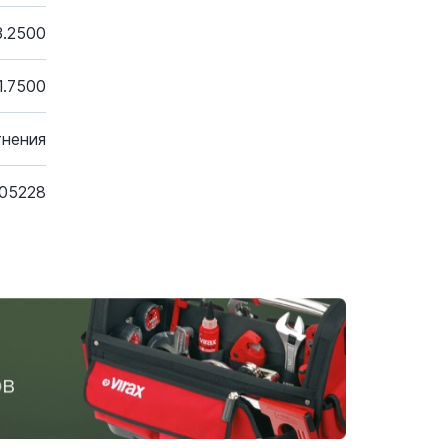
3.2500
1.7500
тнения
05228