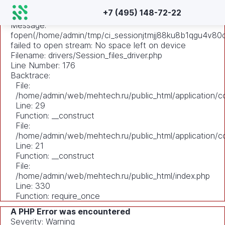
A PHP Error was encountered
+7 (495) 148-72-22
Severity: Warning
Message:
fopen(/home/admin/tmp/ci_sessionjtmjj88ku8b1qgu4v80
failed to open stream: No space left on device
Filename: drivers/Session_files_driver.php
Line Number: 176
Backtrace:
File:
/home/admin/web/mehtech.ru/public_html/application/co
Line: 29
Function: __construct
File:
/home/admin/web/mehtech.ru/public_html/application/co
Line: 21
Function: __construct
File:
/home/admin/web/mehtech.ru/public_html/index.php
Line: 330
Function: require_once
A PHP Error was encountered
Severity: Warning