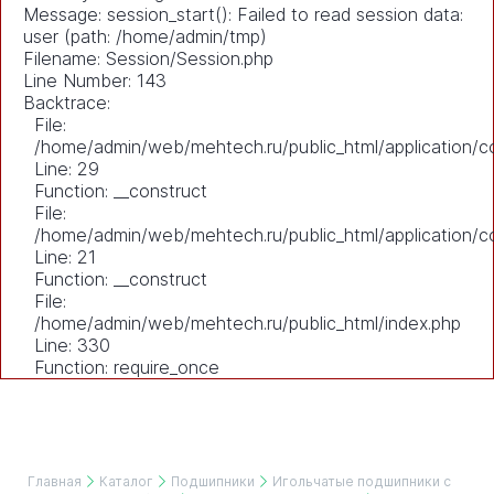
Message: session_start(): Failed to read session data:
user (path: /home/admin/tmp)
Filename: Session/Session.php
Line Number: 143
Backtrace:
File:
/home/admin/web/mehtech.ru/public_html/application/co
Line: 29
Function: __construct
File:
/home/admin/web/mehtech.ru/public_html/application/co
Line: 21
Function: __construct
File:
/home/admin/web/mehtech.ru/public_html/index.php
Line: 330
Function: require_once
Главная
Каталог
Подшипники
Игольчатые подшипники с