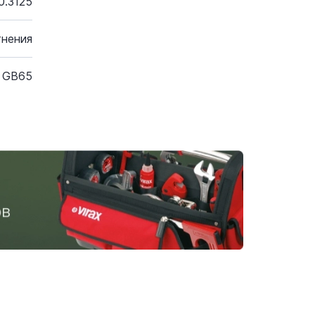
0.3125
тнения
GB65