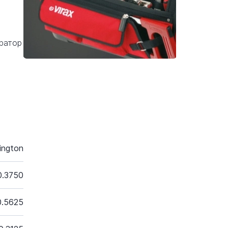
аратор
ington
0.3750
0.5625