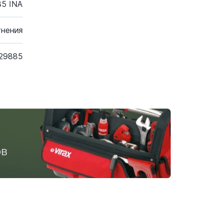
5 INA
тнения
29885