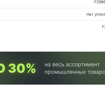
F2988
Нет упло
F