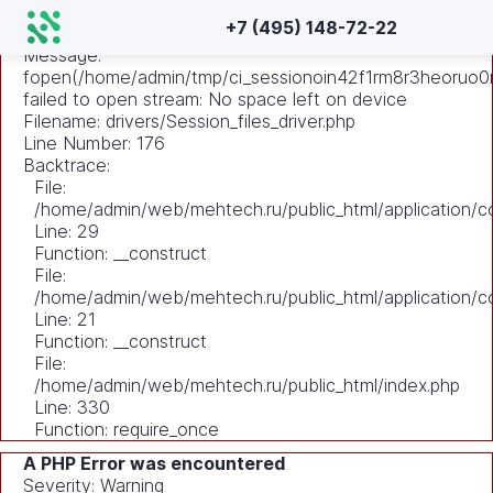
A PHP Error was encountered
+7 (495) 148-72-22
Severity: Warning
Message:
fopen(/home/admin/tmp/ci_sessionoin42f1rm8r3heoruo0m
failed to open stream: No space left on device
Filename: drivers/Session_files_driver.php
Line Number: 176
Backtrace:
File:
/home/admin/web/mehtech.ru/public_html/application/co
Line: 29
Function: __construct
File:
/home/admin/web/mehtech.ru/public_html/application/co
Line: 21
Function: __construct
File:
/home/admin/web/mehtech.ru/public_html/index.php
Line: 330
Function: require_once
A PHP Error was encountered
Severity: Warning