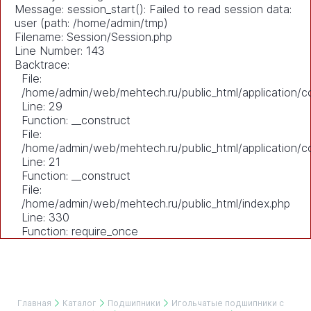
Message: session_start(): Failed to read session data:
user (path: /home/admin/tmp)
Filename: Session/Session.php
Line Number: 143
Backtrace:
File:
/home/admin/web/mehtech.ru/public_html/application/co
Line: 29
Function: __construct
File:
/home/admin/web/mehtech.ru/public_html/application/co
Line: 21
Function: __construct
File:
/home/admin/web/mehtech.ru/public_html/index.php
Line: 330
Function: require_once
Главная
Каталог
Подшипники
Игольчатые подшипники с